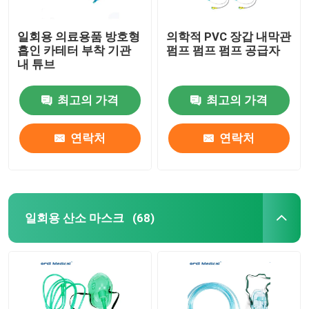
일회용 의료용품 방호형
의학적 PVC 장갑 내막관
흡인 카테터 부착 기관
펌프 펌프 펌프 공급자
내 튜브
최고의 가격
최고의 가격
연락처
연락처
일회용 산소 마스크
(68)