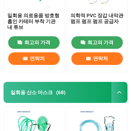
일회용 의료용품 방호형
의학적 PVC 장갑 내막관
흡인 카테터 부착 기관
펌프 펌프 펌프 공급자
내 튜브
최고의 가격
최고의 가격
연락처
연락처
일회용 산소 마스크
(68)