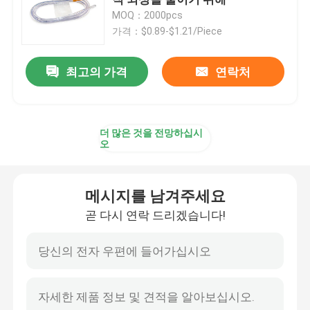
MOQ：2000pcs
가격：$0.89-$1.21/Piece
수갑을 매고 수갑을 벗은 내막관
최고의 가격
연락처
장갑 내막관
일회용 산소 마스크
더 많은 것을 전망하십시
오
후두 마스크 기도
메시지를 남겨주세요
라텍스 포레이 카테터
곧 다시 연락 드리겠습니다!
실리콘 포레이 카테터
비뇨기술 일회용 제품