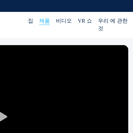
집
제품
비디오
VR 쇼
우리 에 관한
것
Play
Video