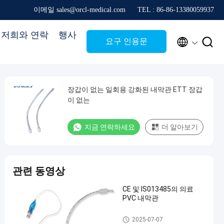
이메일 sales@orcl-medical.com
TEL : 86-86-13380059937
저희와 연락
행사


요구 인용문
장갑이 없는 일회용 강화된 내막관 ETT 장갑
이 없는
지금 연락하세요
더 알아보기
관련 동영상
CE 및 IS013485의 의료
PVC 내막관
수갑을 매고 수갑을 벗은 내막
2025-07-07