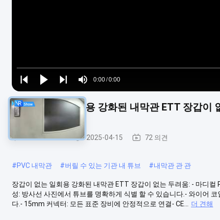
Loaded
:
0%
0:00
/
0:00
Play
Play
Play
Mute
Current
Duration
next
next
장갑이 없는 일회용 강화된 내막관 ETT 장갑이 
Time
강화 기관내관
2025-04-15
72 의견
#
PVC 내막관
#
버릴 수 있는 기관 내 튜브
#
내막관 관 관
장갑이 없는 일회용 강화된 내막관 ETT 장갑이 없는 두려움: - 마디컬 
성: 방사선 사진에서 튜브를 명확하게 식별 할 수 있습니다.- 와이어 코
다.- 15mm 커넥터: 모든 표준 장비에 안정적으로 연결- CE...
더 견해