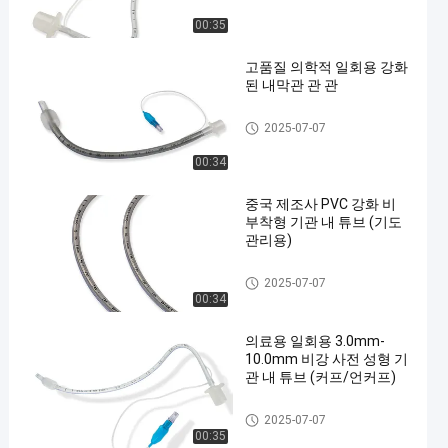
관
00:35
고품질 의학적 일회용 강화
된 내막관 관 관
강화 기관내관
2025-07-07
00:34
en
중국 제조사 PVC 강화 비
부착형 기관 내 튜브 (기도
관리용)
강화 기관내관
2025-07-07
00:34
의료용 일회용 3.0mm-
10.0mm 비강 사전 성형 기
관 내 튜브 (커프/언커프)
수갑을 매고 수갑을 벗은 내막
2025-07-07
관
00:35