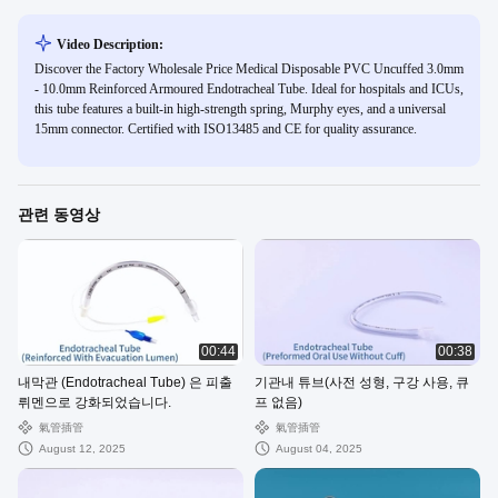
Video Description:
Discover the Factory Wholesale Price Medical Disposable PVC Uncuffed 3.0mm
- 10.0mm Reinforced Armoured Endotracheal Tube. Ideal for hospitals and ICUs,
this tube features a built-in high-strength spring, Murphy eyes, and a universal
15mm connector. Certified with ISO13485 and CE for quality assurance.
관련 동영상
00:44
00:38
내막관 (Endotracheal Tube) 은 피출
기관내 튜브(사전 성형, 구강 사용, 큐
뤼멘으로 강화되었습니다.
프 없음)
氣管插管
氣管插管
August 12, 2025
August 04, 2025