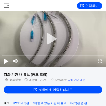
연락하다
강화 기관 내 튜브 (커프 포함)
氣管插管
July 01, 2025
Keyword:
강화 기관내관
저희에게 연락하십시오
태그:
#
PVC 내막관
#
버릴 수 있는 기관 내 튜브
#
내막관 관 관