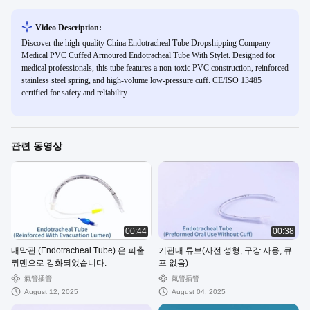
Video Description:
Discover the high-quality China Endotracheal Tube Dropshipping Company
Medical PVC Cuffed Armoured Endotracheal Tube With Stylet. Designed for
medical professionals, this tube features a non-toxic PVC construction, reinforced
stainless steel spring, and high-volume low-pressure cuff. CE/ISO 13485
certified for safety and reliability.
관련 동영상
00:44
00:38
내막관 (Endotracheal Tube) 은 피출
기관내 튜브(사전 성형, 구강 사용, 큐
뤼멘으로 강화되었습니다.
프 없음)
氣管插管
氣管插管
August 12, 2025
August 04, 2025