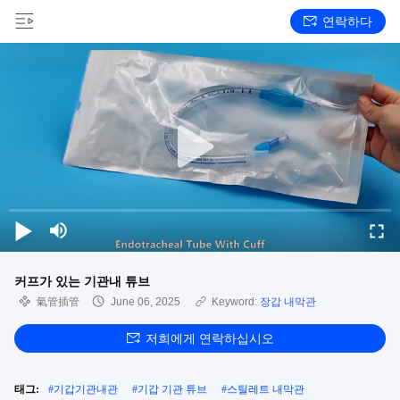
연락하다
커프가 있는 기관내 튜브
氣管插管
June 06, 2025
Keyword:
장갑 내막관
저희에게 연락하십시오
태그:
#
기갑기관내관
#
기갑 기관 튜브
#
스틸레트 내막관