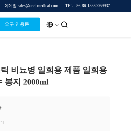
이메일 sales@orcl-medical.com
TEL : 86-86-13380059937


요구 인용문
틱 비뇨병 일회용 제품 일회용
봉지 2000ml
국
CL