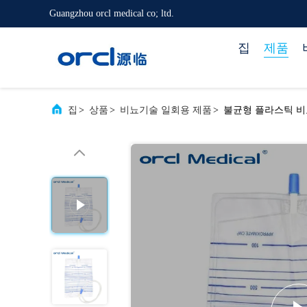
Guangzhou orcl medical co; ltd.
집
제품
집
>
상품
>
비뇨기술 일회용 제품
>
불균형 플라스틱 비뇨