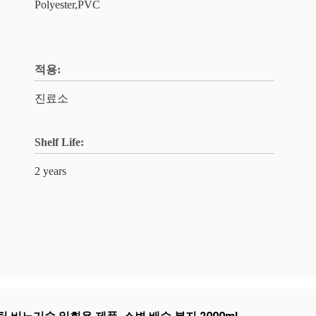
Polyester,PVC
적용:
진료소
Shelf Life:
2 years