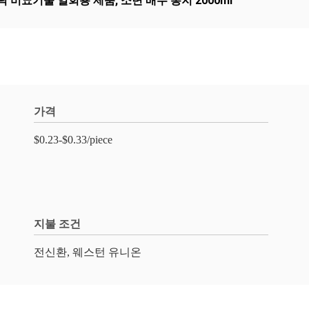
틱 비뇨기술 일회용 제품
,
소변 배수 봉지 2000ml
가격
$0.23-$0.33/piece
지불 조건
전신환, 웨스턴 유니온