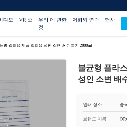
비디오
VR 쇼
우리 에 관한
저희와 연락
행사
것
병 일회용 제품 일회용 성인 소변 배수 봉지 2000ml
불균형 플라스
성인 소변 배수 
원래 장소
중
브랜드 이름
OR